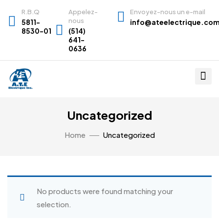
R.B.Q
Appelez-
Envoyez-nous un e-mail
nous
5811-
info@ateelectrique.co
8530-01
(514)
641-
0636
Uncategorized
Home
Uncategorized
No products were found matching your
selection.