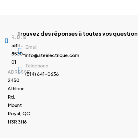
Trouvez des réponses à toutes vos question
R.B.Q
5811-
Email
8530-
info@ateelectrique.com
01
Téléphone
ADRESSE
(514) 641-0636
2450
Athlone
Rd,
Mount
Royal, QC
H3R 3H6