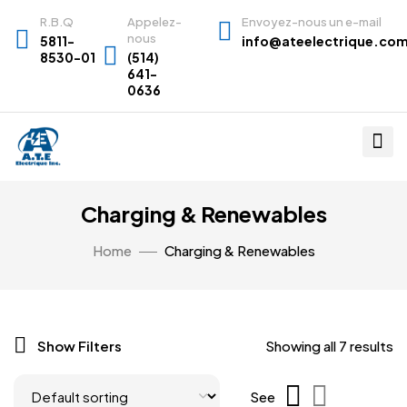
R.B.Q
Appelez-
Envoyez-nous un e-mail
nous
5811-
info@ateelectrique.co
8530-01
(514)
641-
0636
Charging & Renewables
Home
Charging & Renewables
Show Filters
Showing all 7 results
See