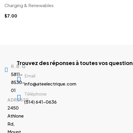
Charging & Renewables
$
7.00
Trouvez des réponses à toutes vos question
R.B.Q
5811-
Email
8530-
info@ateelectrique.com
01
Téléphone
ADRESSE
(514) 641-0636
2450
Athlone
Rd,
Mount